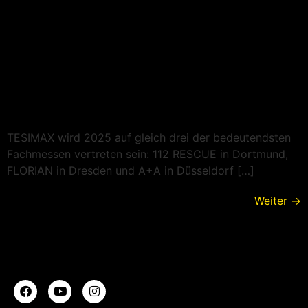
TESIMAX wird 2025 auf gleich drei der bedeutendsten
Fachmessen vertreten sein: 112 RESCUE in Dortmund,
FLORIAN in Dresden und A+A in Düsseldorf […]
Weiter
→