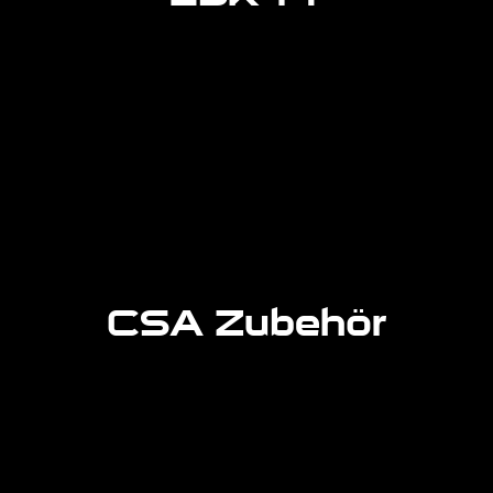
Partikeldicht
Einteiliger Schutzanzug (Einweg)
PDF-Katalog
CSA Zubehör
CSA Zubehör