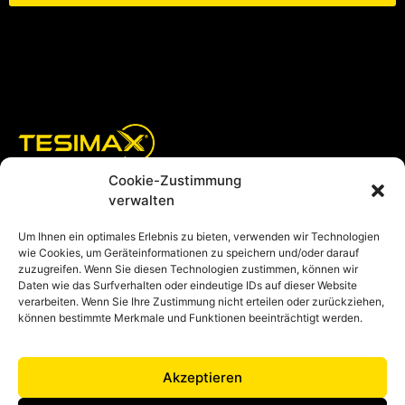
Alternative:
Cookie-Zustimmung
verwalten
Um Ihnen ein optimales Erlebnis zu bieten, verwenden wir Technologien
TESIMAX – Altinger GmbH
wie Cookies, um Geräteinformationen zu speichern und/oder darauf
Leimenstraße 2
zuzugreifen. Wenn Sie diesen Technologien zustimmen, können wir
Daten wie das Surfverhalten oder eindeutige IDs auf dieser Website
75242 Neuhausen – Steinegg
verarbeiten. Wenn Sie Ihre Zustimmung nicht erteilen oder zurückziehen,
können bestimmte Merkmale und Funktionen beeinträchtigt werden.
+49 7234 948590
IMPRESSUM
info@tesimax.de
DATENSCHUTZ
Akzeptieren
AGB
+49 7234 9485999