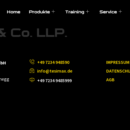
Home
Produkte
Training
Service
& Co. LLP.
+49 7234 948590
IMPRESSUM
mbH
info@tesimax.de
DATENSCH
inegg
AGB
+49 7234 9485999