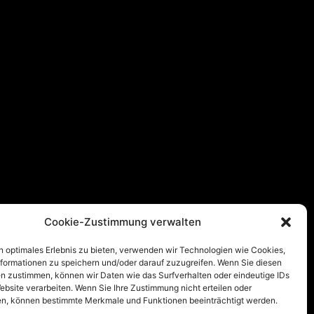
Cookie-Zustimmung verwalten
n optimales Erlebnis zu bieten, verwenden wir Technologien wie Cookies,
formationen zu speichern und/oder darauf zuzugreifen. Wenn Sie diesen
n zustimmen, können wir Daten wie das Surfverhalten oder eindeutige IDs
ebsite verarbeiten. Wenn Sie Ihre Zustimmung nicht erteilen oder
n, können bestimmte Merkmale und Funktionen beeinträchtigt werden.