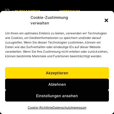
+49 7234 948590
IMPRESSUM
Cookie-Zustimmung
info@tesimax.de
DATENSCHUTZ
verwalten
AGB
+49 7234 9485999
Um Ihnen ein optimales Erlebnis zu bieten, verwenden wir Technologien
GESAMTKATALOGE
wie Cookies, um Geräteinformationen zu speichern und/oder darauf
zuzugreifen. Wenn Sie diesen Technologien zustimmen, können wir
Chemikalienschutzkleidung
Daten wie das Surfverhalten oder eindeutige IDs auf dieser Website
verarbeiten. Wenn Sie Ihre Zustimmung nicht erteilen oder zurückziehen,
Feuerwehreinsatzkleidung
können bestimmte Merkmale und Funktionen beeinträchtigt werden.
Akzeptieren
Ablehnen
Einstellungen ansehen
Cookie-Richtlinie
Datenschutz
Impressum